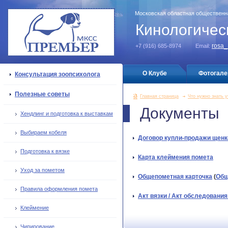
Московская областная общественн
Кинологичес
rosa
+
7 (916) 685-8974
Email:
О Клубе
Фотогале
Консультация зоопсихолога
Полезные советы
Главная страница
Что нужно знать у
Документы
Хендлинг и подготовка к выставкам
Выбираем кобеля
Договор купли-продажи щенк
Подготовка к вязке
Карта клеймения помета
Уход за пометом
Общепометная карточка
(
Общ
Правила оформления помета
Акт вязки / Акт обследовани
Клеймение
Чипирование