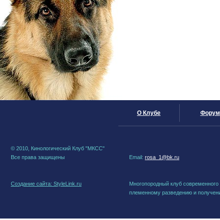
О Клубе
Форум
© 2010, Кинологический Клуб "МКСС"
Все права защищены
Email:
rosa_1@bk.ru
Создание сайта: StyleLink.ru
Многопородный клуб современного 
племенному разведению и получени